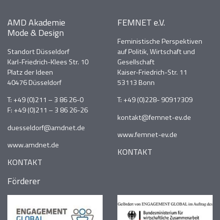
AMD Akademie
FEMNET e.V.
Mode & Design
Feministische Perspektiven
Standort Düsseldorf
auf Politik, Wirtschaft und
Karl-Friedrich-Klees Str. 10
Gesellschaft
Platz der Ideen
Kaiser-Friedrich-Str. 11
40476 Düsseldorf
53113 Bonn
T:
+49 (0)211 – 3 86 26-0
T:
+49 (0)228- 90917309
F: +49 (0)211 – 3 86 26-26
kontakt@femnet-ev.de
duesseldorf@amdnet.de
www.femnet-ev.de
www.amdnet.de
KONTAKT
KONTAKT
Förderer