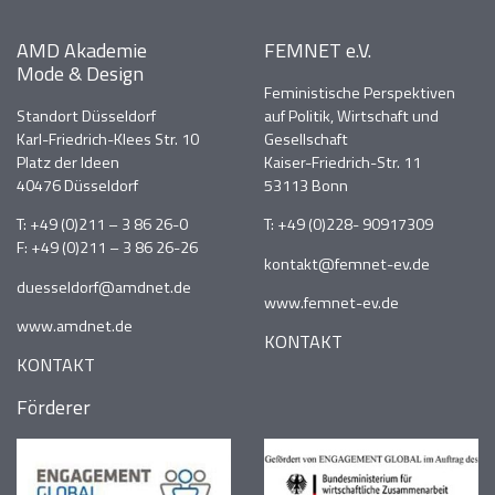
AMD Akademie
FEMNET e.V.
Mode & Design
Feministische Perspektiven
Standort Düsseldorf
auf Politik, Wirtschaft und
Karl-Friedrich-Klees Str. 10
Gesellschaft
Platz der Ideen
Kaiser-Friedrich-Str. 11
40476 Düsseldorf
53113 Bonn
T:
+49 (0)211 – 3 86 26-0
T:
+49 (0)228- 90917309
F: +49 (0)211 – 3 86 26-26
kontakt@femnet-ev.de
duesseldorf@amdnet.de
www.femnet-ev.de
www.amdnet.de
KONTAKT
KONTAKT
Förderer