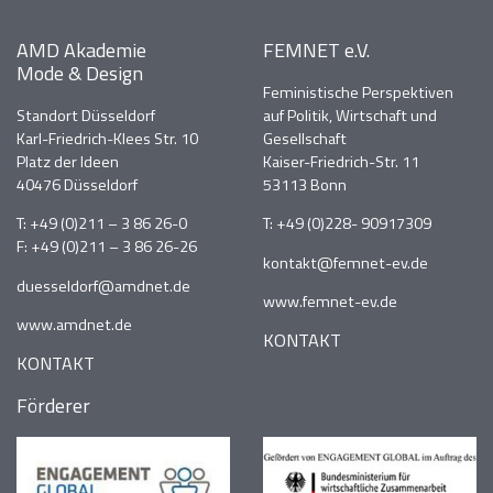
AMD Akademie
FEMNET e.V.
Mode & Design
Feministische Perspektiven
Standort Düsseldorf
auf Politik, Wirtschaft und
Karl-Friedrich-Klees Str. 10
Gesellschaft
Platz der Ideen
Kaiser-Friedrich-Str. 11
40476 Düsseldorf
53113 Bonn
T:
+49 (0)211 – 3 86 26-0
T:
+49 (0)228- 90917309
F: +49 (0)211 – 3 86 26-26
kontakt@femnet-ev.de
duesseldorf@amdnet.de
www.femnet-ev.de
www.amdnet.de
KONTAKT
KONTAKT
Förderer