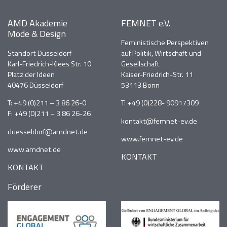
AMD Akademie
FEMNET e.V.
Mode & Design
Feministische Perspektiven
Standort Düsseldorf
auf Politik, Wirtschaft und
Karl-Friedrich-Klees Str. 10
Gesellschaft
Platz der Ideen
Kaiser-Friedrich-Str. 11
40476 Düsseldorf
53113 Bonn
T:
+49 (0)211 – 3 86 26-0
T:
+49 (0)228- 90917309
F: +49 (0)211 – 3 86 26-26
kontakt@femnet-ev.de
duesseldorf@amdnet.de
www.femnet-ev.de
www.amdnet.de
KONTAKT
KONTAKT
Förderer