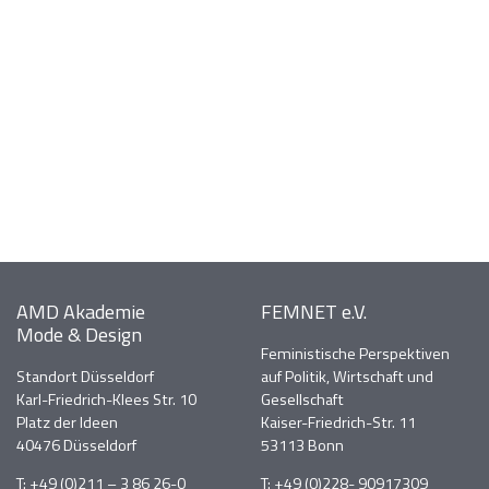
AMD Akademie
FEMNET e.V.
Mode & Design
Feministische Perspektiven
Standort Düsseldorf
auf Politik, Wirtschaft und
Karl-Friedrich-Klees Str. 10
Gesellschaft
Platz der Ideen
Kaiser-Friedrich-Str. 11
40476 Düsseldorf
53113 Bonn
T:
+49 (0)211 – 3 86 26-0
T:
+49 (0)228- 90917309