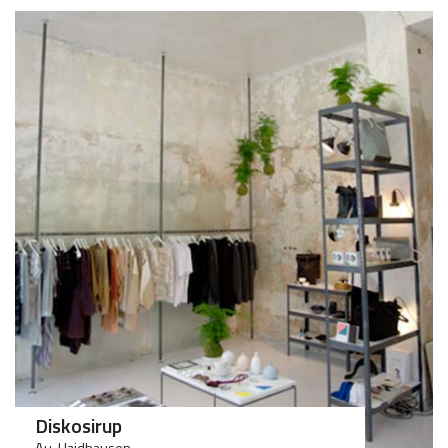
<25
<25
Diskosirup
Au-Haidhausen