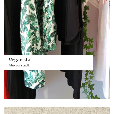
100
>75
Veganista
Maxvorstadt