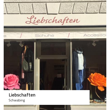
>75
>50
Liebschaften
Schwabing