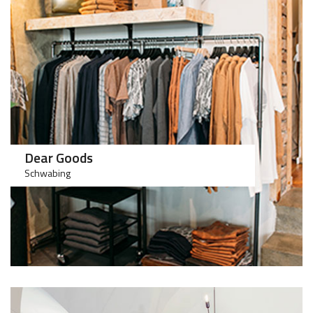
>75
>50
Dear Goods
Schwabing