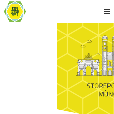
STOREPO
MÜN