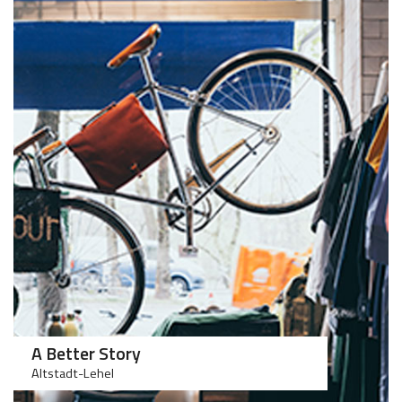
>75
>50
A Better Story
Altstadt-Lehel