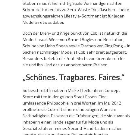
Stöbern macht hier richtig Spaß. Von handgemachten
Schmuckstücken bis zu Zero-Waste Trinkflaschen – beim
abwechslungsreichen Lifestyle-Sortiment ist für jeden
Modefan etwas dabei.
Doch der Dreh- und Angelpunkt von Cob ist natürlich die
Mode. Casual-Wear von Armed Angles und Recolution,
Schuhe von Hobo Shoes sowie Taschen von Ping Pong – in
Sachen nachhaltiger Mode ist Cob sehr breit aufgestellt.
Besonders beliebt: die Print-Shirts von Greenbomb für
sie und ihn. Und das zu annehmbaren Preisen.
„Schönes. Tragbares. Faires.“
So beschreibt Inhaberin Maike Pfeiffer ihren Concept
Store mitten in der grünen Stadt Essen. Eine
umfassende Philosophie in drei Worten. Im Mai 2012
eröffnete sie Cob mit einem eindeutigen Wunsch:
Nachhaltigkeit. Es waren die Erfahrungen, die sie zuvor als
Inhaberin einer Handelsagentur für Mode und als
Geschäftsführerin eines Second-Hand-Laden machen
konnte, die sie zu diesem Bekenntnis führten.