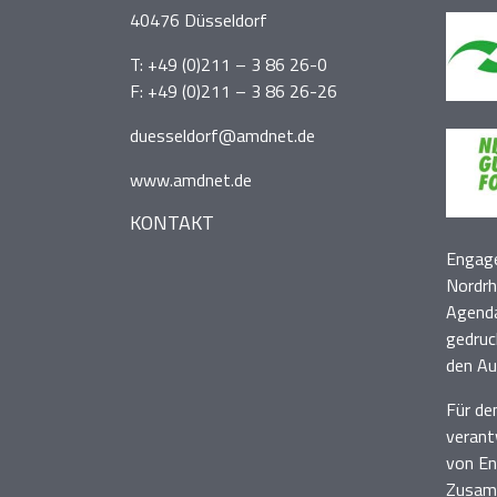
40476 Düsseldorf
T:
+49 (0)211 – 3 86 26-0
F: +49 (0)211 – 3 86 26-26
duesseldorf@amdnet.de
www.amdnet.de
KONTAKT
Engage
Nordrh
Agenda
gedruc
den Au
Für de
verant
von En
Zusamm