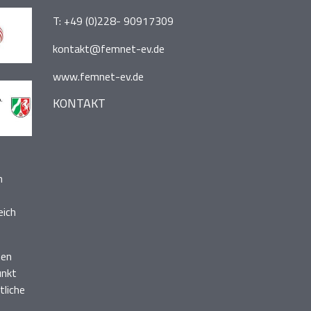
T:
+49 (0)228- 90917309
kontakt@femnet-ev.de
www.femnet-ev.de
KONTAKT
n
eich
nen
unkt
liche