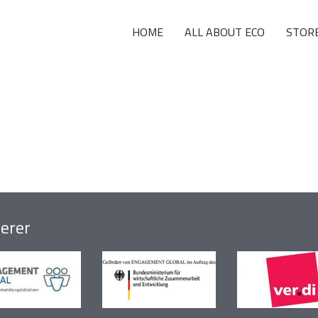
HOME
ALL ABOUT ECO
STOR
erer