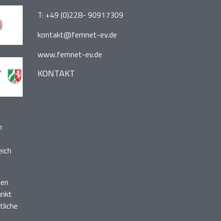
T:
+49 (0)228- 90917309
kontakt@femnet-ev.de
www.femnet-ev.de
KONTAKT
n
eich
nen
unkt
liche