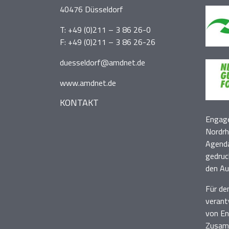
40476 Düsseldorf
T:
+49 (0)211 – 3 86 26-0
F: +49 (0)211 – 3 86 26-26
duesseldorf@amdnet.de
www.amdnet.de
KONTAKT
Engage
Nordrh
Agenda
gedruc
den Au
Für de
verant
von En
Zusamm