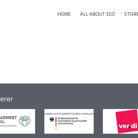
HOME
ALL ABOUT ECO
STOR
erer