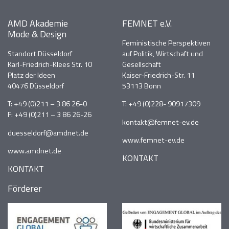
AMD Akademie
FEMNET e.V.
Mode & Design
Feministische Perspektiven
Standort Düsseldorf
auf Politik, Wirtschaft und
Karl-Friedrich-Klees Str. 10
Gesellschaft
Platz der Ideen
Kaiser-Friedrich-Str. 11
40476 Düsseldorf
53113 Bonn
T:
+49 (0)211 – 3 86 26-0
T:
+49 (0)228- 90917309
F: +49 (0)211 – 3 86 26-26
kontakt@femnet-ev.de
duesseldorf@amdnet.de
www.femnet-ev.de
www.amdnet.de
KONTAKT
KONTAKT
Förderer